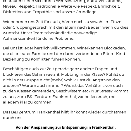
charakterisieren sich durch Wertschätzung, Kulturverständnis,
Niveau, Respekt. Traditionelle Werte wie Respekt, Ehrlichkeit,
Diskretion und Empathie sind unsere Grundlage.
Wir nehmen uns Zeit für euch, hören euch zu sowohl im Einzel-
oder Gruppengespräch mit den Eltern nach Bedarf, wenn du dies
wünscht. Unser Team schenkt dir die notwendige
Aufmerksamkeit für deine Probleme.
Bei uns ist jeder herzlich willkommen. Wir erkennen Blockaden,
die oft in eurer Familie und der damit verbundenen Eltern-Kind
Beziehung zu Konflikten führen können.
Beschäftigen euch zur Zeit gerade ganz andere Fragen und
blockieren das Gehirn wie z.B. Mobbing in der Klasse? Fühlst du
dich in der Gruppe nicht (mehr) wohl? Hast du Angst von den
anderen? Warum auch immer? Wie ist das Verhältnis von euch
zu den Klassenkameraden, Geschwistern etc? Nur Stress? Kommt
zu uns, zum B&I Zentrum Frankenthal, wir helfen euch, mit
alledem klar zu kommen.
Das B&I Zentrum Frankenthal hilft ihr könnt wieder durchatmen
durch uns.
Von der Anspannung zur Entspannung in Frankenthal.